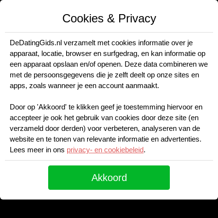
Menu
Cookies & Privacy
DeDatingGids.nl verzamelt met cookies informatie over je
apparaat, locatie, browser en surfgedrag, en kan informatie op
een apparaat opslaan en/of openen. Deze data combineren we
10 beste flirttips die
met de persoonsgegevens die je zelft deelt op onze sites en
apps, zoals wanneer je een account aanmaakt.
werken
Door op 'Akkoord' te klikken geef je toestemming hiervoor en
Categorieën:
Dating
accepteer je ook het gebruik van cookies door deze site (en
verzameld door derden) voor verbeteren, analyseren van de
Direct aanmelden
website en te tonen van relevante informatie en advertenties.
Lees meer in ons
privacy- en cookiebeleid
.
Akkoord
Altijd al willen weten hoe flirten wel werkt? Met deze
10 flirttips kun je succesvol flirten.